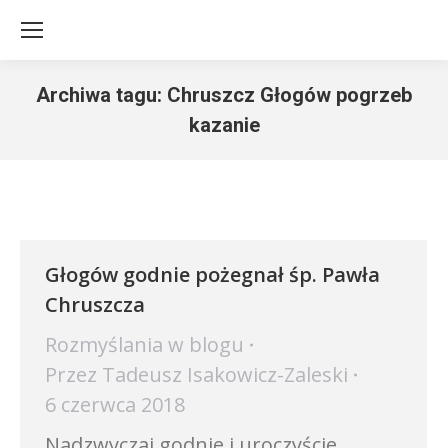
Archiwa tagu:
Chruszcz Głogów pogrzeb
kazanie
Jesteś tutaj:
Głogów godnie pożegnał śp. Pawła
Chruszcza
Rozmyślania w blogu
Przez
Tadeusz Isakowicz-Zaleski
6 czerwca 2018
Nadzwyczaj godnie i uroczyście