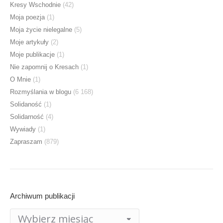
Kresy Wschodnie
(42)
Moja poezja
(1)
Moja życie nielegalne
(5)
Moje artykuły
(2)
Moje publikacje
(1)
Nie zapomnij o Kresach
(1)
O Mnie
(1)
Rozmyślania w blogu
(6 168)
Solidaność
(1)
Solidarność
(4)
Wywiady
(1)
Zapraszam
(879)
Archiwum publikacji
Archiwum
publikacji