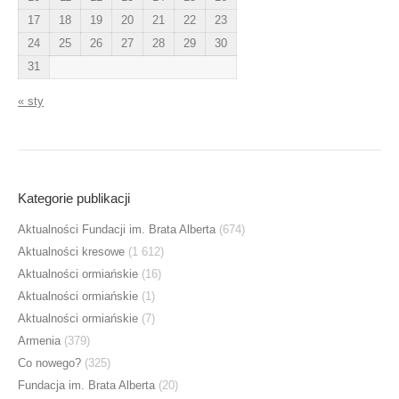
17
18
19
20
21
22
23
24
25
26
27
28
29
30
31
« sty
Kategorie publikacji
Aktualności Fundacji im. Brata Alberta
(674)
Aktualności kresowe
(1 612)
Aktualności ormiańskie
(16)
Aktualności ormiańskie
(1)
Aktualności ormiańskie
(7)
Armenia
(379)
Co nowego?
(325)
Fundacja im. Brata Alberta
(20)