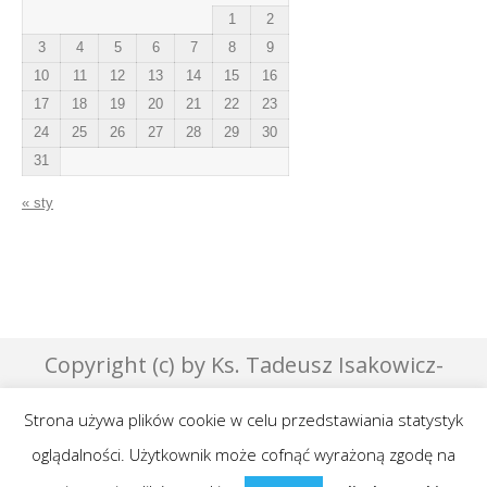
1
2
3
4
5
6
7
8
9
10
11
12
13
14
15
16
17
18
19
20
21
22
23
24
25
26
27
28
29
30
31
« sty
Copyright (c) by Ks. Tadeusz Isakowicz-
Zaleski - 2007 | Designed by Effata &
Strona używa plików cookie w celu przedstawiania statystyk
GraphicsLab
oglądalności. Użytkownik może cofnąć wyrażoną zgodę na
Publikowane teksty na niniejszej stronie są