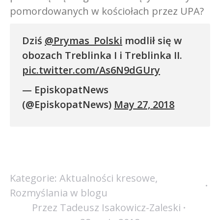
pomordowanych w kościołach przez UPA?
Dziś
@Prymas_Polski
modlił się w
obozach Treblinka I i Treblinka II.
pic.twitter.com/As6N9dGUry
— EpiskopatNews
(@EpiskopatNews)
May 27, 2018
Kategorie:
Aktualności kresowe
,
Rozmyślania w blogu
Przez
Tadeusz Isakowicz-Zaleski