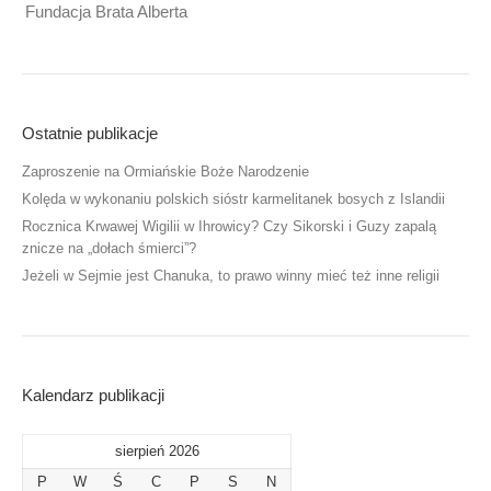
Fundacja Brata Alberta
Ostatnie publikacje
Zaproszenie na Ormiańskie Boże Narodzenie
Kolęda w wykonaniu polskich sióstr karmelitanek bosych z Islandii
Rocznica Krwawej Wigilii w Ihrowicy? Czy Sikorski i Guzy zapalą
znicze na „dołach śmierci”?
Jeżeli w Sejmie jest Chanuka, to prawo winny mieć też inne religii
Kalendarz publikacji
sierpień 2026
P
W
Ś
C
P
S
N