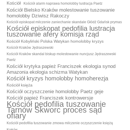
Kościół
Kościół alarm naprawa homolobby lustracja Paetz
Kościół Bielsko Kraków molestowanie tuszowanie
homolobby Dziwisz Rakoczy
Kościół episkopat milczenie zaniechanie skandale Głódź Gdańsk prymas
Kościół episkopat pedofilia lustracja
tuszowanie afery komisja rząd
Kościół Kobyliński Polska Watykan homolobby kryzys
Kościół Kraków Jędraszewski
Kościół Kraków skandal biskup molestowanie nuncjusz Jędraszewski
Paetz
Kościół krytyka papież Franciszek ekologia synod
Amazonia ekologia schizma Watykan
Kościół kryzys homolobby homoherezja
Kościół księża
Kościół oczyszczenie homolobby Paetz geje
Kościół papież Franciszek kontrowersje
Kościół pedofilia tuszowanie
Tarnów Skworc proces sąd
ofiary
Kościół pedofilia tuszowanie zmowa milczenie oczyszczenie księżą
Kraków