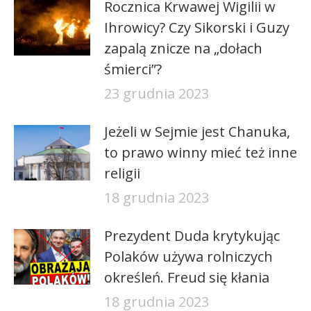
Rocznica Krwawej Wigilii w
Ihrowicy? Czy Sikorski i Guzy
zapalą znicze na „dołach
śmierci”?
23 grudnia 2023
Jeżeli w Sejmie jest Chanuka,
to prawo winny mieć też inne
religii
18 grudnia 2023
Prezydent Duda krytykując
Polaków używa rolniczych
określeń. Freud się kłania
18 grudnia 2023