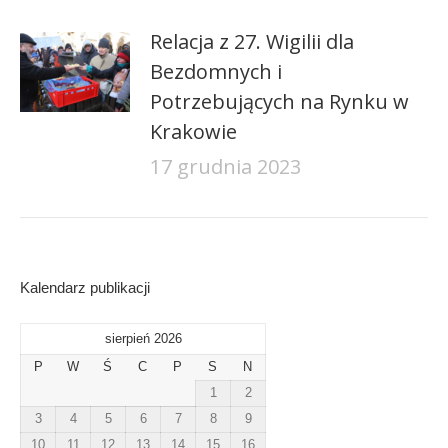
Relacja z 27. Wigilii dla
Bezdomnych i
Potrzebujących na Rynku w
Krakowie
17 grudnia 2023
Kalendarz publikacji
sierpień 2026
P
W
Ś
C
P
S
N
1
2
3
4
5
6
7
8
9
10
11
12
13
14
15
16