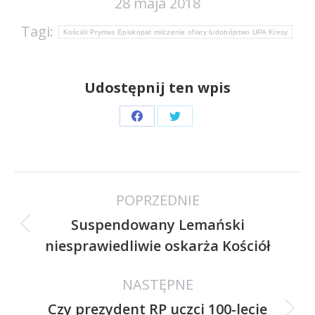
28 maja 2018
Tagi:
Kościół Prymas Episkopat milczenie ofiary ludobójstwo UPA Kresy
Udostępnij ten wpis
Share
Share
on
on
Facebook
Twitter
Nawigacja
POPRZEDNIE
wpisów
Suspendowany Lemański
Poprzedni
niesprawiedliwie oskarża Kościół
wpis:
NASTĘPNE
Czy prezydent RP uczci 100-lecie