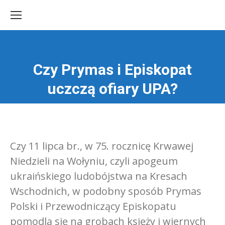
Czy Prymas i Episkopat
Jesteś tutaj:
uczczą ofiary UPA?
Czy 11 lipca br., w 75. rocznicę Krwawej
Niedzieli na Wołyniu, czyli apogeum
ukraińskiego ludobójstwa na Kresach
Wschodnich, w podobny sposób Prymas
Polski i Przewodniczący Episkopatu
pomodlą się na grobach księży i wiernych