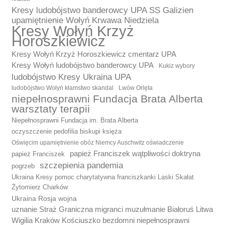
Kresy ludobójstwo banderowcy UPA SS Galizien
upamiętnienie Wołyń Krwawa Niedziela
Kresy Wołyń Krzyż
Horoszkiewicz
Kresy Wołyń Krzyż Horoszkiewicz cmentarz UPA
Kresy Wołyń ludobójstwo banderowcy UPA
Kukiz wybory
ludobójstwo Kresy Ukraina UPA
ludobójstwo Wołyń kłamstwo skandal
Lwów Orlęta
niepełnosprawni Fundacja Brata Alberta
warsztaty terapii
Niepełnosprawni Fundacja im. Brata Alberta
oczyszczenie pedofilia biskupi księża
Oświęcim upamiętnienie obóz Niemcy Auschwitz oświadczenie
papież Franciszek wątpliwości doktryna
papież Franciszek
szczepienia pandemia
pogrzeb
Ukraina Kresy pomoc charytatywna franciszkanki Laski Skałat
Żytomierz Charków
Ukraina Rosja wojna
uznanie Straż Graniczna migranci muzułmanie Białoruś Litwa
Wigilia Kraków Kościuszko bezdomni niepełnosprawni